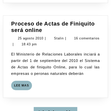
Proceso de Actas de Finiquito
Proceso
será online
de
25
Stalin
25 agosto 2010
|
Stalin
|
16 comentarios
Actas
agosto
|
18:43 pm
de
2010
El Ministerio de Relaciones Laborales inciará a
Finiquito
partir del 1 de septiembre del 2010 el Sistema
será
de Actas de finiquito Online, para lo cual las
online
empresas o peronas naturales deberán
LEE
LEE MAS
MAS