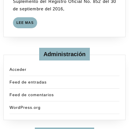
Suplemento del Registro Oficial No. 852 del 30
para
de septiembre del 2016,
la
diferenciación
LEE
LEE MAS
contable
MAS
de
las
rentas
Administración
provenientes
de
actividades
Acceder
desarrolladas
Feed de entradas
dentro
del
Feed de comentarios
territorio
de
WordPress.org
la
ZEDE