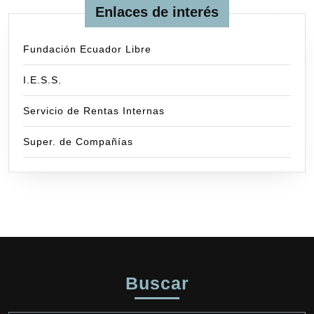
y
Enlaces de interés
fuera
de
Fundación Ecuador Libre
este
por
I.E.S.S.
operadores
de
Servicio de Rentas Internas
ZEDES
Super. de Compañías
Buscar