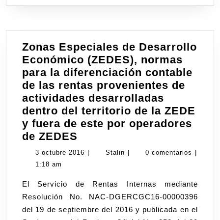
Zonas Especiales de Desarrollo
Económico (ZEDES), normas
para la diferenciación contable
de las rentas provenientes de
actividades desarrolladas
dentro del territorio de la ZEDE
y fuera de este por operadores
Zonas
de ZEDES
Especiales
3
Stalin
3 octubre 2016
|
Stalin
|
0 comentarios
|
de
octubre
1:18 am
Desarrollo
2016
El Servicio de Rentas Internas mediante
Económico
Resolución No. NAC-DGERCGC16-00000396
(ZEDES),
del 19 de septiembre del 2016 y publicada en el
normas