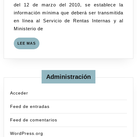
del 12 de marzo del 2010, se establece la
desarrollen
información mínima que deberá ser transmitida
actividades
en línea al Servicio de Rentas Internas y al
de
Ministerio de
casinos
LEE
LEE MAS
MAS
Administración
Acceder
Feed de entradas
Feed de comentarios
WordPress.org