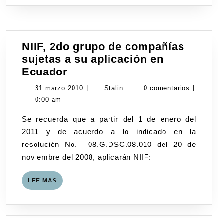
NIIF, 2do grupo de compañías
sujetas a su aplicación en
NIIF,
Ecuador
2do
31
Stalin
31 marzo 2010
|
Stalin
|
0 comentarios
|
grupo
marzo
0:00 am
de
2010
Se recuerda que a partir del 1 de enero del
compañías
2011 y de acuerdo a lo indicado en la
sujetas
resolución No. 08.G.DSC.08.010 del 20 de
a
noviembre del 2008, aplicarán NIIF:
su
aplicación
LEE
LEE MAS
en
MAS
Ecuador