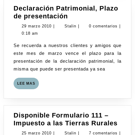
Declaración Patrimonial, Plazo
Declaración
de presentación
Patrimonial,
29
Stalin
29 marzo 2010
|
Stalin
|
0 comentarios
|
Plazo
marzo
0:18 am
de
2010
Se recuerda a nuestros clientes y amigos que
presentación
este mes de marzo vence el plazo para la
presentación de la declaración patrimonial, la
misma que puede ser presentada ya sea
LEE
LEE MAS
MAS
Disponible Formulario 111 –
Disp
Impuesto a las Tierras Rurales
Form
25
Stalin
25 marzo 2010
|
Stalin
|
7 comentarios
|