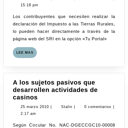
111
marzo
15:18 pm
–
2010
Los contribuyentes que necesiten realizar la
Impu
declaración del Impuesto a las Tierras Rurales,
a
lo pueden hacer directamente a través de la
las
página web del SRI en la opción «Tu Portal»
Tierr
Rura
LEE
LEE MAS
MAS
A los sujetos pasivos que
desarrollen actividades de
A
casinos
los
25
Stalin
25 marzo 2010
|
Stalin
|
0 comentarios
|
sujetos
marzo
2:17 am
pasivos
2010
Según Circular No. NAC-DGECCGC10-00008
que